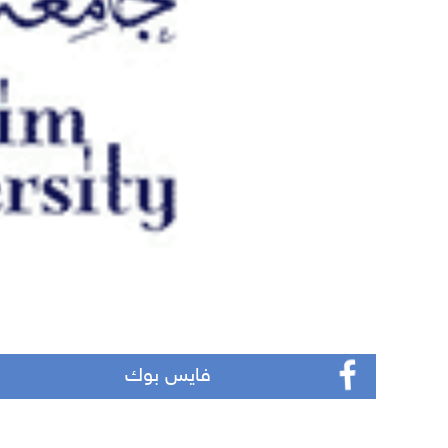
فايس بوك