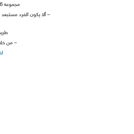
مجموعه 6 أشهر للفرصتين.
– ألا يكون الفرد مستبعد م
طريق
– من خلال
اض