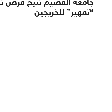
جامعة القصيم تتيح فرص تدر
“تمهير” للخريجين