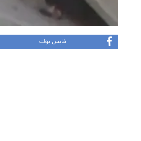
فايس بوك