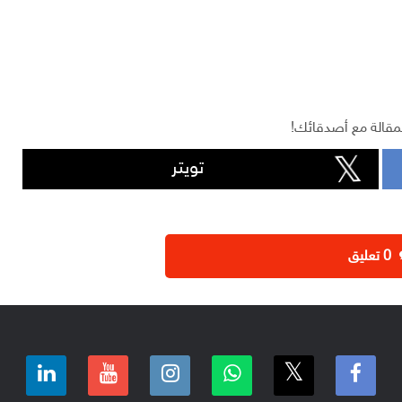
مقالة مع أصدقائك!
تويتر
‫0 تعليق