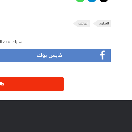
التطوير
الهاتف
شارك هذه ال
فايس بوك