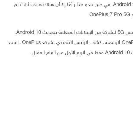
كلا الهاتفين في وقت سابق من هذا العام مع نظام Android 9 Pie. في حين يبدو هذا رائعًا إلا أن هناك هاتف ثالث لم
.
لقد تم إستبعاد أول هاتف متوافق مع شبكات الجيل الخامس 5G للشركة من الإعلانات المتعلقة بتحديث Android 10،
والآن أصبحنا نعرف السبب. في منشور على منتديات OnePlus الرسمية، كشف الرئيس التنفيذي لشركة OnePlus، السيد