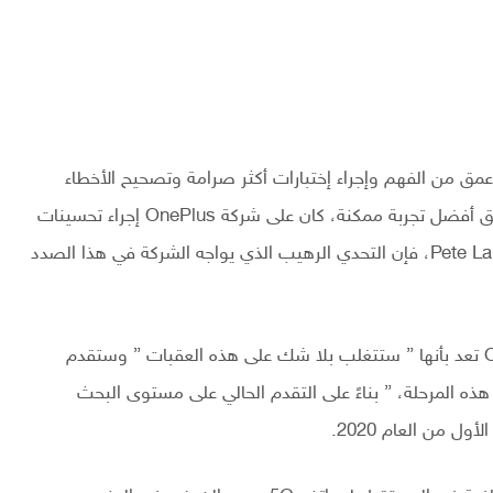
كنولوجيا 5G تتطلب مستوى أعمق من الفهم وإجراء إختبارات أكثر صرامة وتصحيح الأخطاء
وتحسين الأداء على مستوى العتاد والبرمجيات، وأنه لتحقيق أفضل تجربة ممكنة، كان على شركة OnePlus إجراء تحسينات
للنظام من أجل تقديم تجربة 5G رائعة حقًا. على حد تعبير Pete Lau، فإن التحدي الرهيب الذي يواجه الشركة في هذا الصدد
إنها ” عملية شاقة وتستغرق وقتًا طويلًا “، ولكن OnePlus تعد بأنها ” ستتغلب بلا شك على هذه العقبات ” وستقدم
 والذي في هذه المرحلة، ” بناءً على التقدم الحالي على مستوى البحث
ل من العام 2020.