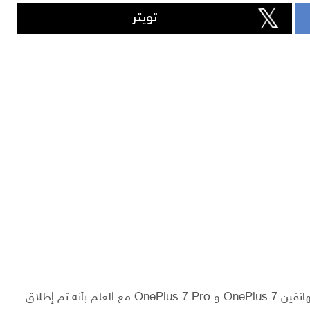
تويتر
بدأت شركة OnePlus فعلا بإصدار تحديث Android 10 للهاتفين OnePlus 7 و OnePlus 7 Pro مع العلم بأنه تم إطلاق