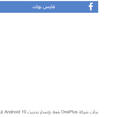
فايس بوك