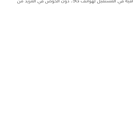
وعد السيد Pete Lau أيضًا بأنه ستكون هناك تحديثات إضافية في المستقبل لهواتف 5G، دون الخوض في المزيد من