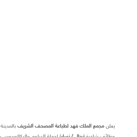
يعلن
مجمع الملك فهد لطباعة المصحف الشريف
بالمدينة 
وظائف شاغرة (
رجال / نساء
) لحملة الدبلوم والبكالوريوس