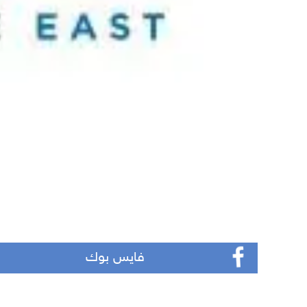
فايس بوك