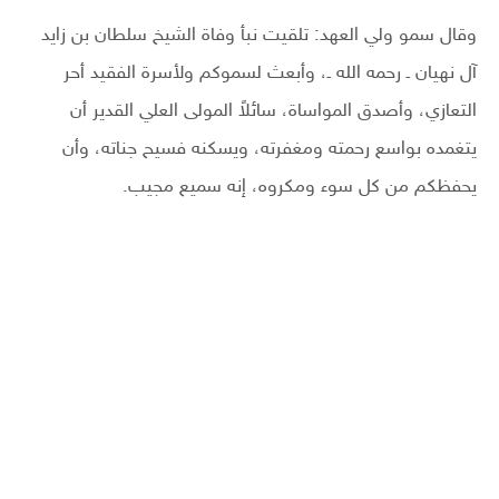
وقال سمو ولي العهد: تلقيت نبأ وفاة الشيخ سلطان بن زايد
آل نهيان ـ رحمه الله ـ، وأبعث لسموكم ولأسرة الفقيد أحر
التعازي، وأصدق المواساة، سائلاً المولى العلي القدير أن
يتغمده بواسع رحمته ومغفرته، ويسكنه فسيح جناته، وأن
يحفظكم من كل سوء ومكروه، إنه سميع مجيب.