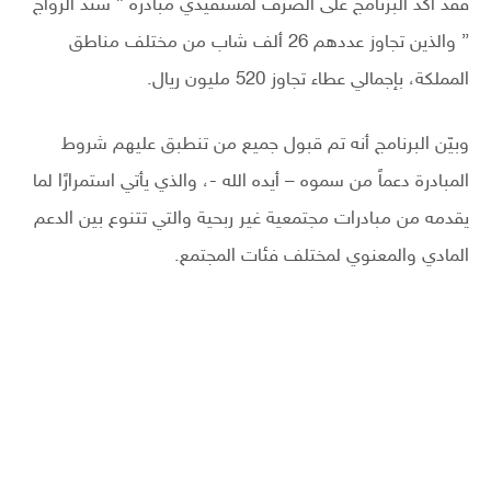
فقد أكد البرنامج على الصرف لمستفيدي مبادرة ” سند الزواج
” والذين تجاوز عددهم 26 ألف شاب من مختلف مناطق
المملكة، بإجمالي عطاء تجاوز 520 مليون ريال.
وبيّن البرنامج أنه تم قبول جميع من تنطبق عليهم شروط
المبادرة دعماً من سموه – أيده الله -، والذي يأتي استمرارًا لما
يقدمه من مبادرات مجتمعية غير ربحية والتي تتنوع بين الدعم
المادي والمعنوي لمختلف فئات المجتمع.