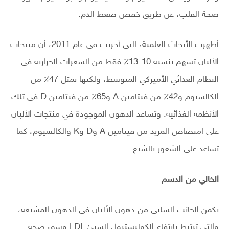
صحة القلب، عن طريق خفض ضغط الدم.
أظهرت الأبحاث العلمية، التي أجريت في عام 2011، أن منتجات
الألبان تسهم بنسبة 10-13٪ فقط من السعرات الحرارية في
النظام الغذائي الأميركي المتوسط، ولكنها تمثل 47٪ من
الكالسيوم و42٪ من فيتامين A و65٪ من فيتامين D في تلك
الأنظمة الغذائية. وتساعد الدهون الموجودة في منتجات الألبان
على امتصاص المزيد من فيتامين A وD وK والكالسيوم، كما
تساعد على الشعور بالشبع.
الخالي من الدسم
يكمن الجانب السلبي من دهون الألبان في الدهون المشبعة،
والتي ترتبط بارتفاع الكوليسترول السيئ LDL وسوء صحة