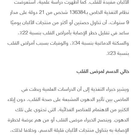
الألبان مفيدة للقلب. كما أظهرت دراسة علمية، استعرضت
نظام التغذية الخاص بـ136384 شخص من 21 دولة على مدار
9 سنوات، أن تناول حصتين أو أكثر من منتجات الألبان يوميًا
ساعد في تقليل خطر الإصابة بأمراض القلب بنسبة 22٪،
والسكتة الدماغية بنسبة 34٪، والوفيات بسبب أمراض القلب
بنسبة 23٪.
خالي الدسم لمرضى القلب
ويشير خبراء التغذية إلى أن الدراسات العلمية ربطت في
الماضي بين تأثير الدهون المشبعة على صحة القلب، دون إيلاء
الكثير من الاهتمام للعناصر الغذائية، التي تحتوي على تلك
الدهون. وينصح الخبراء مرضى القلب أو من هم عرضة لخطرة
الإصابة به بتناول منتجات الألبان قليلة الدسم، وخلافا لذلك،