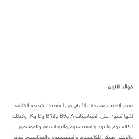
فوائد الألبان
يعتبر الحليب ومنتجات الألبان من المغذيات شديدة الكثافة،
لأنها تحتوي على الفيتامينات A وB6 وB12 وD وK، وكذلك
الكالسيوم واليود والمغنيسيوم والبوتاسيوم والفوسفور
والزنك. ويمكن للكالسيوم والمغنيسيوم والبوتاسيوم تعزيز