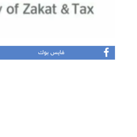
فايس بوك