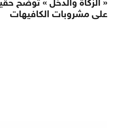
« الزكاة والدخل » توضح حقي
على مشروبات الكافيهات