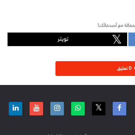
مقالة مع أصدقائك!
تويتر
‫0 تعليق