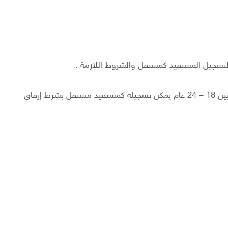
 لتسجيل المستفيد كمستقل والشروط اللازمة .
وقال “حساب المواطن ” أنه إذا كان عمر المستفيد يتراوح بين 18 – 24 عام يمكن تسجيله كمستفيد مستقل بشرط إرفاق