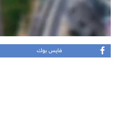
فايس بوك