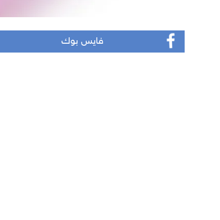
فايس بوك