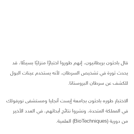
قال باحثون بريطانيون، إنهم طوروا اختبارًا منزليًا بسيطًا، قد
يحدث ثورة في تشخيص السرطان، لأنه يستخدم عينات البول
للكشف عن سرطان البروستاتا.
الاختبار طوره باحثون بجامعة إيست أنجليا ومستشفى نورفولك
في المملكة المتحدة، ونشروا نتائج أبحاثهم، في العدد الأخير
من دورية (BioTechniques) العلمية.