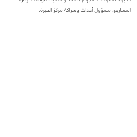
الخبرة، مشرف- دعم إدارة النقد والتنفيذ، موظف- إدارة
المشاريع، مسؤول أحداث وشراكة مركز الخبرة.