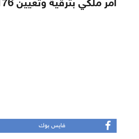
أمر ملكي بترقية وتعيين 176 قاضيا في وزارة العدل
فايس بوك