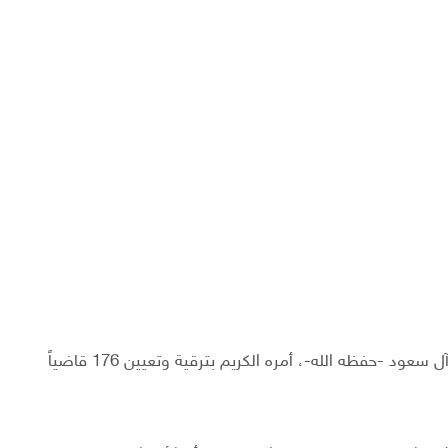
أصدر خادم الحرمين الشريفين الملك سلمان بن عبد العزيز آل سعود -حفظه الله-، أمره الكريم بترقية وتعيين 176 قاضياً