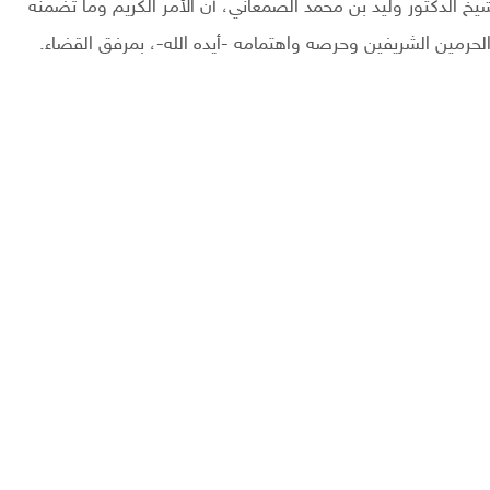
خ الدكتور وليد بن محمد الصمعاني، أن الأمر الكريم وما تضمنه
الحرمين الشريفين وحرصه واهتمامه -أيده الله-، بمرفق القضاء.