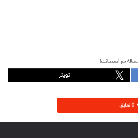
مقالة مع أصدقائك!
تويتر
‫0 تعليق