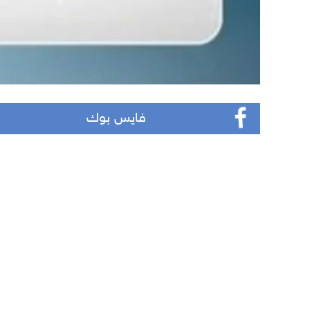
فايس بوك