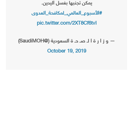
يمكن تجنبها بغسل اليدين.
#الأسبوع_العالمي_لمكافحة_العدوى
pic.twitter.com/2XT8Cf6tvI
— و ز ا ر ة ا لـ صـ حـ ة السعودية (@SaudiMOH)
October 19, 2019