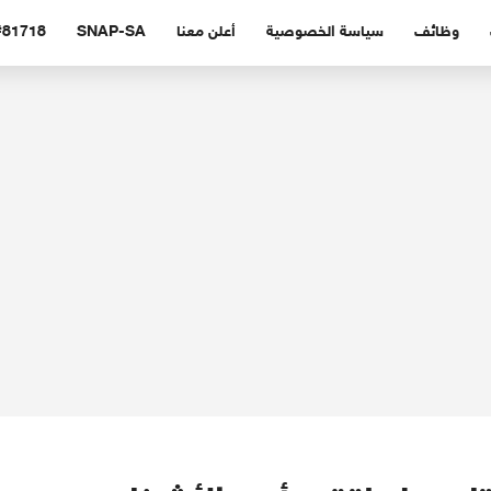
وظائف
سياسة الخصوصية
أعلن معنا
SNAP-SA
#81718 (بدون عنوا