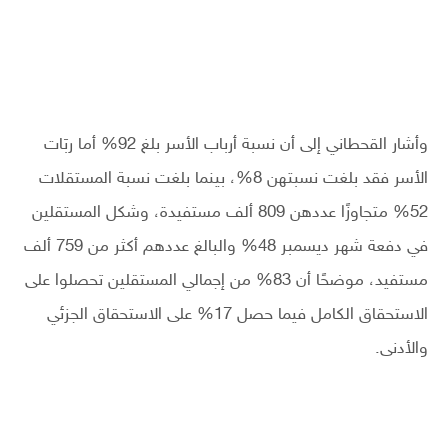
وأشار القحطاني إلى أن نسبة أرباب الأسر بلغ 92% أما ربَات
الأسر فقد بلغت نسبتهن 8%، بينما بلغت نسبة المستقلات
52% متجاوزًا عددهن 809 ألف مستفيدة، وشكل المستقلين
في دفعة شهر ديسمبر 48% والبالغ عددهم أكثر من 759 ألف
مستفيد، موضحًا أن 83% من إجمالي المستقلين تحصلوا على
الاستحقاق الكامل فيما حصل 17% على الاستحقاق الجزئي
والأدنى.