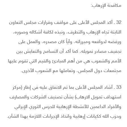
مكافحة الإرهاب:
32 ـ أكد المجلس الأعلى على مواقف وقرارات مجلس التعاون
الثابتة تجاه الإرهاب والتطرف، ونبذه لكافة أشكاله وصوره،
ورفضه لدوافعه ومبرراته، وأياً كان مصدره، والعمل على
تجفيف مصادر تمويله، كما أكد أن التسامح والتعايش بين
الأمم والشعوب هي من أهم المبادئ والقيم التي تقوم عليها
مجتمعات دول المجلس، وتعاملها مع الشعوب الأخرى.
33 ـ أشاد المجلس الأعلى بما تم الاتفاق عليه في إطار (مركز
استهداف تمويل الارهاب) بشأن تصنيف الشركات والمصارف
والأفراد الداعمين للأنشطة الإرهابية للحرس الثوري الإيراني
وحزب الله ككيانات إرهابية واتخاذ الإجراءات اللازمة بهذا الشأن.