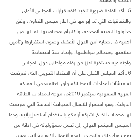
الصحة والعافية.
5 ـ أكد القادة ضرورة تنفيذ كافة قرارات المجلس الأعلى
والاتفاقيات التي تم إبرامها في إطار مجلس التعاون، وفق
جداولها الزمنية المحددة، والالتزام بمضامينها، لما لها من
أهمية في حماية أمن الدول الأعضاء وصون استقرارها وتأمين
سلامتها ومصالح مواطنيها، وإيجاد بيئة اقتصادية
واجتماعية مستقرة تعزز من رفاه مواطني دول المجلس.
6 ـ أكد المجلس الأعلى على أن الاعتداء التخريبي الذي تعرضت
له منشآت امدادات النفط للأسواق العالمية في المملكة
العربية السعودية سبتمبر 2019م، موجه لإمدادات الطاقة
الدولية، وهو استمرار للأعمال العدوانية السابقة التي تعرضت
لها محطات الضخ لشركة أرامكو باستخدام أسلحة إيرانية، ودعا
المجلس المجتمع الدولي إلى تحمل مسؤولياته في إدانة من
يقف وراء ذلك والتصدي لهذه الأعمال الارهابية التي تمس