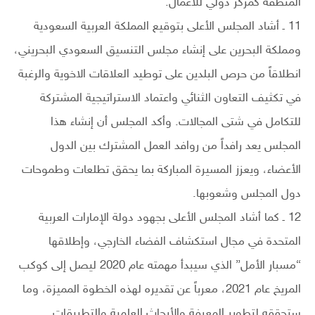
المنطقة كمركز دولي للأعمال.
11 ـ أشاد المجلس الأعلى بتوقيع المملكة العربية السعودية
ومملكة البحرين على إنشاء مجلس التنسيق السعودي البحريني،
انطلاقاً من حرص البلدين على توطيد العلاقات الاخوية والرغبة
في تكثيف التعاون الثنائي واعتماد الاستراتيجية المشتركة
للتكامل في شتى المجالات. وأكد المجلس أن إنشاء هذا
المجلس يعد رافداً من روافد العمل المشترك بين الدول
الأعضاء، ويعزز المسيرة المباركة بما يحقق تطلعات وطموحات
دول المجلس وشعوبها.
12 ـ كما أشاد المجلس الأعلى بجهود دولة الإمارات العربية
المتحدة في مجال استكشاف الفضاء الخارجي، وإطلاقها
“مسبار الأمل” الذي سيبدأ مهمته عام 2020 ليصل إلى كوكب
المريخ عام 2021، معرباً عن تقديره لهذه الخطوة المميزة، وما
ستحققه لتطوير المعرفة والأبحاث العلمية والتطبيقات