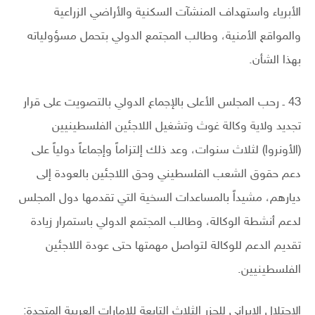
الأبرياء واستهداف المنشآت السكنية والأراضي الزراعية
والمواقع الأمنية، وطالب المجتمع الدولي بتحمل مسؤولياته
بهذا الشأن.
43 ـ رحب المجلس الأعلى بالإجماع الدولي بالتصويت على قرار
تجديد ولاية وكالة غوث وتشغيل اللاجئين الفلسطينيين
(الأونروا) لثلاث سنوات، وعد ذلك إلتزاماً وإجماعاً دولياً على
دعم حقوق الشعب الفلسطيني وحق اللاجئين بالعودة إلى
ديارهم، مشيداً بالمساعدات السخية التي تقدمها دول المجلس
لدعم أنشطة الوكالة، وطالب المجتمع الدولي باستمرار زيادة
تقديم الدعم للوكالة لتواصل مهمتها حتى عودة اللاجئين
الفلسطينيين.
الاحتلال الإيراني للجزر الثلاث التابعة للإمارات العربية المتحدة: