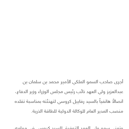
أجرى صاحب السمو الملكي الأمير محمد بن سلمان بن
عبدالعزيز ولي العهد نائب رئيس مجلس الوزراء وزير الدفاع،
اتصالاً هاتفياً بالسيد رفاييل كروسي لتهنئته بمناسبة تقلده
منصب المدير العام للوكالة الدولية للطاقة الذرية.
وتمنى سمو ولي العهد التوفيق للسيد كروسي في مهامه،