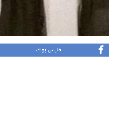
فايس بوك