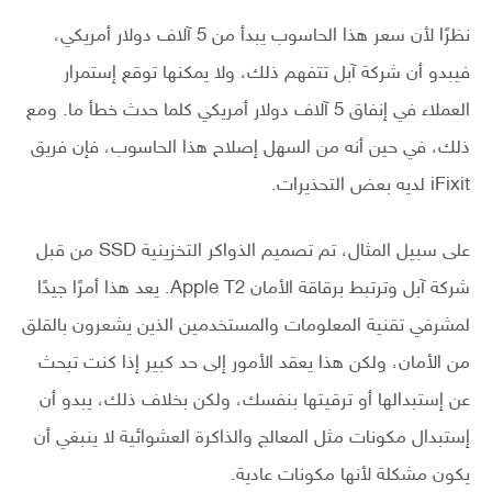
نظرًا لأن سعر هذا الحاسوب يبدأ من 5 آلاف دولار أمريكي،
فيبدو أن شركة آبل تتفهم ذلك، ولا يمكنها توقع إستمرار
العملاء في إنفاق 5 آلاف دولار أمريكي كلما حدث خطأ ما. ومع
ذلك، في حين أنه من السهل إصلاح هذا الحاسوب، فإن فريق
iFixit لديه بعض التحذيرات.
على سبيل المثال، تم تصميم الذواكر التخزينية SSD من قبل
شركة آبل وترتبط برقاقة الأمان Apple T2. يعد هذا أمرًا جيدًا
لمشرفي تقنية المعلومات والمستخدمين الذين يشعرون بالقلق
من الأمان، ولكن هذا يعقد الأمور إلى حد كبير إذا كنت تبحث
عن إستبدالها أو ترقيتها بنفسك، ولكن بخلاف ذلك، يبدو أن
إستبدال مكونات مثل المعالج والذاكرة العشوائية لا ينبغي أن
يكون مشكلة لأنها مكونات عادية.