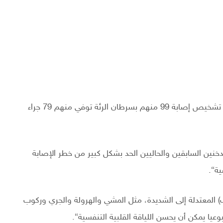
واتبع الباحثون الرجال لنحو 11.6 عام وخلال هذه الفترة تم تشخيص إصابة 99 منهم بسرطان الرئة توفي منهم 79 جراء
خنين السابقين والحاليين الحد بشكل كبير من خطر الإصابة
ية“.
بيك) المعتدلة إلى الشديدة، مثل المشي والهرولة والجري وركوب