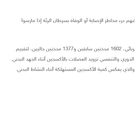
هم درء مخاطر الإصابة أو الوفاة بسرطان الرئة إذا مارسوا
وأخضع الباحثون 2979 رجلا للفحص على جهاز الركض الكهربائي، 1602 مدخنين سابقين و1377 مدخنين حاليين، لتقييم
الدوري والتنفسي تزويد العضلات بالأكسجين أثناء الجهد البدني.
الذي يعكس كمية الأكسجين المستهلكة أثناء النشاط البدني.