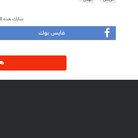
شارك هذه ال
فايس بوك