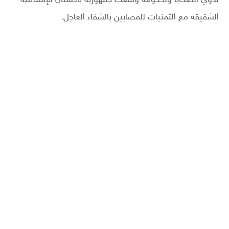
لذوي الضحايا ولحكومة وشعب جمهورية باكستان الإسلامية
الشقيقة مع التمنيات للمصابين بالشفاء العاجل.