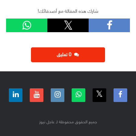
شارك هذه المقالة مع أصدقائك!
‫0 تعليق
جميع الحقوق محفوظة لـ عاجل نيوز