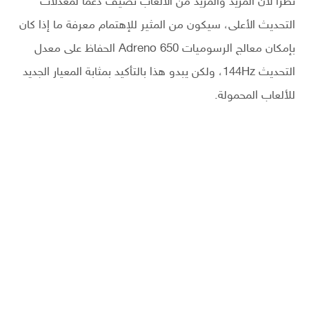
نظرًا لأن المزيد والمزيد من الألعاب تضيف دعمًا لمعدلات
التحديث الأعلى، سيكون من المثير للإهتمام معرفة ما إذا كان
بإمكان معالج الرسوميات Adreno 650 الحفاظ على معدل
التحديث 144Hz، ولكن يبدو هذا بالتأكيد بمثابة المعيار الجديد
للألعاب المحمولة.