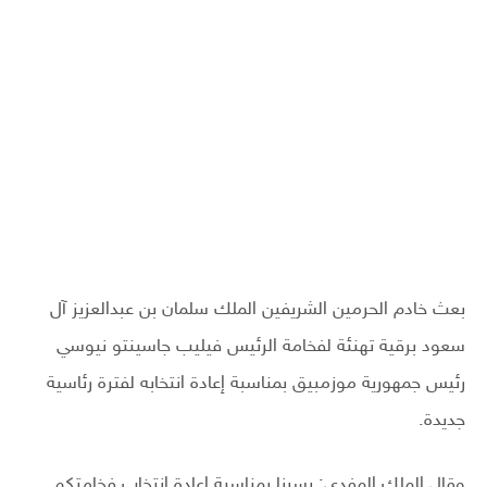
بعث خادم الحرمين الشريفين الملك سلمان بن عبدالعزيز آل
سعود برقية تهنئة لفخامة الرئيس فيليب جاسينتو نيوسي
رئيس جمهورية موزمبيق بمناسبة إعادة انتخابه لفترة رئاسية
جديدة.
وقال الملك المفدى: يسرنا بمناسبة إعادة انتخاب فخامتكم