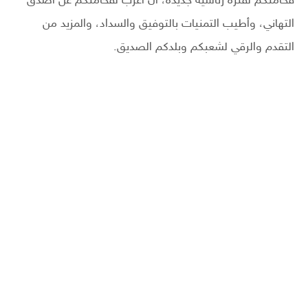
فخامتكم لفترة رئاسية جديدة، أن أعرب لفخامتكم عن أصدق
التهاني، وأطيب التمنيات بالتوفيق والسداد، والمزيد من
التقدم والرقي لشعبكم وبلدكم الصديق.