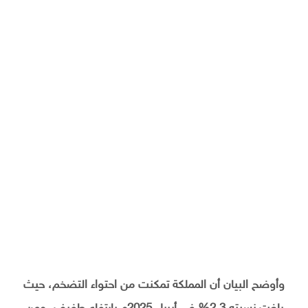
وأوضح البيان أن المملكة تمكنت من احتواء التضخم، حيث