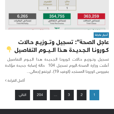
أخبار عاجلة
عاجل الصحة”: تسجيل وتــوزيـع حـالات
كـورونـا الـجـديـدة هـذا الــيــوم التفاصيل
تسجيل وتــوزيـع حـالات كـورونـا الـجـديـدة هـذا الــيــوم التفاصيل
أعلنت وزارة الصحة،اليوم تسجيل 104 حالة إصابة جديدة مؤكدة
بفيروس كورونا المستجد (كوفيد 19)، ليرتفع إجمالي...
أكمل القراءة
تعدد
1
2
3
…
204
التالي
صفحات
المقالات