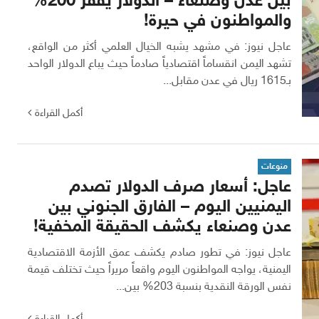
بين عدن وصنعاء – الدولار يقفز 200%
والمواطنون في حيرة!
عاجل نيوز: في مشهد يشبه الخيال العلمي أكثر من الواقع،
تشهد اليمن انقساماً اقتصادياً صادماً حيث يباع الدولار الواحد
بـ1615 ريال في عدن مقابل...
أكمل القراءة
منوعات
عاجل: أسعار صرف الدولار تصدم
اليمنيين اليوم – الفارق الجنوني بين
عدن وصنعاء يكشف الحقيقة المخفية!
عاجل نيوز: في تطور صادم يكشف عمق الأزمة الاقتصادية
اليمنية، يواجه المواطنون اليوم واقعاً مريراً حيث تختلف قيمة
نفس الورقة النقدية بنسبة 203% بين...