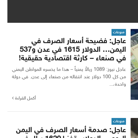
منوعات
عاجل: فضيحة أسعار الصرف في
اليمن… الدولار 1615 في عدن و537
في صنعاء – كارثة اقتصادية حقيقية!
عاجل نيوز: 1089 ريالاً يمنياً – هذا ما يخسره المواطن اليمني
من كل 100 دولار عند انتقاله من صنعاء إلى عدن. في دولة
واحدة،...
أكمل القراءة
منوعات
عاجل: صدمة أسعار الصرف في اليمن