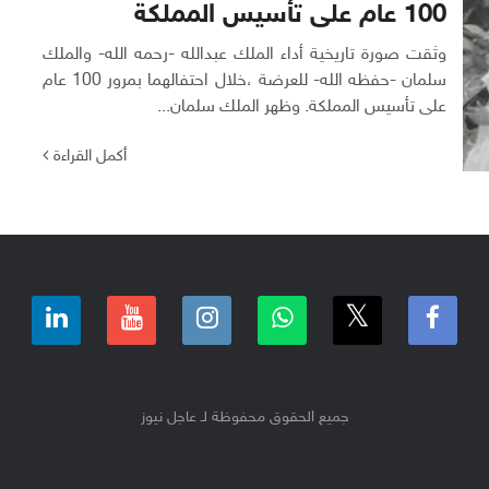
100 عام على تأسيس المملكة
وثقت صورة تاريخية أداء الملك عبدالله -رحمه الله- والملك
سلمان -حفظه الله- للعرضة ،خلال احتفالهما بمرور 100 عام
على تأسيس المملكة. وظهر الملك سلمان...
أكمل القراءة
جميع الحقوق محفوظة لـ عاجل نيوز