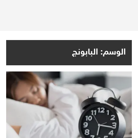
الوسم:
البابونج