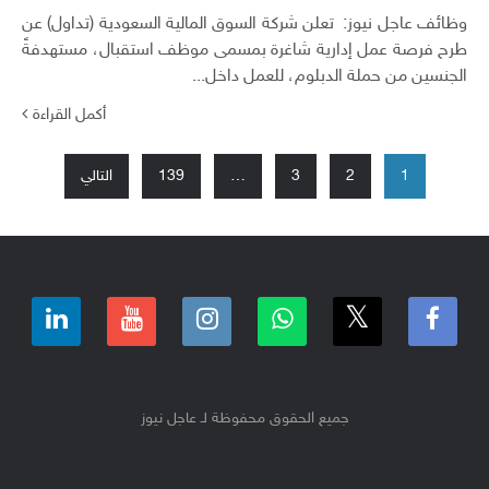
وظائف عاجل نيوز: تعلن شركة السوق المالية السعودية (تداول) عن
طرح فرصة عمل إدارية شاغرة بمسمى موظف استقبال، مستهدفةً
الجنسين من حملة الدبلوم، للعمل داخل...
أكمل القراءة
تعدد
1
2
3
…
139
التالي
صفحات
المقالات
جميع الحقوق محفوظة لـ عاجل نيوز