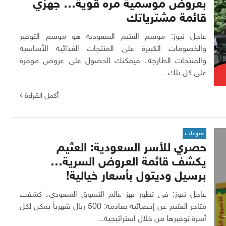
بعروض موسمية مره قوية… جهزي
قائمة مشترياتك
عاجل نيوز: موسم العثيم السعودية هو موسم التوفير
والخصومات الكبيرة على المنتجات الغذائية الأساسية
والمنتجات الطازجة، فيمكنك الحصول على عروض موفرة
على كل تلك...
أكمل القراءة
منوعات
حصري للأسر السعودية: العثيم
يكشف قائمة العروض السرية…
برسيل وديتول بأسعار خيالية!
عاجل نيوز: في تطور يهز عالم التسوق السعودي، كشفت
متاجر العثيم عن إحصائية صادمة: 500 ريال شهرياً يمكن لكل
أسرة توفيرها من خلال استراتيجية...